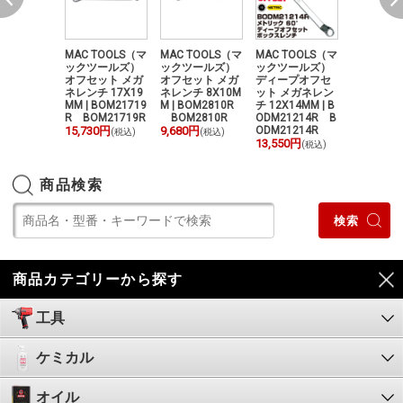
TOOLS（マ
MAC TOOLS（マ
MAC TOOLS（マ
MAC TOOLS（マ
マックツ
ツールズ）
ックツールズ）
ックツールズ）
ックツールズ）
1/4"ドラ
タグリップ
オフセット メガ
オフセット メガ
ディープオフセ
ピンナー 
パードライ
ネレンチ 17X19
ネレンチ 8X10M
ット メガネレン
ル |M6SA
貫通プラス
MM | BOM21719
M | BOM2810R
チ 12X14MM | B
C TOOLS
（グリップ:イ
R BOM21719R
BOM2810R
ODM21214R B
10,640円
(
 DPH315
15,730円
9,680円
ODM21214R
(税込)
(税込)
H315Y
13,550円
(税込)
0円
(税込)
商品検索
商品カテゴリーから探す
工具
ケミカル
オイル