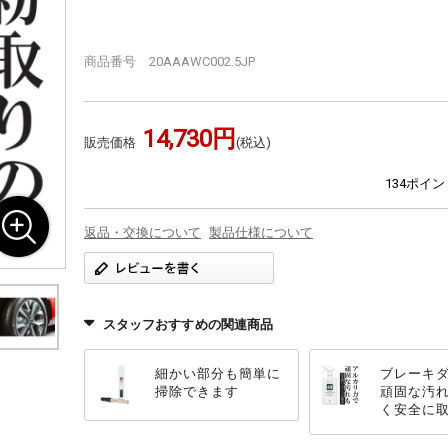
商品番号 20AAAWC002.5JP
14,730円
販売価格
(税込)
134ポイ
返品・交換について
製品仕様について
スタッフおすすめの関連商品
細かい部分も簡単に
ブレーキ
掃除できます
頑固な汚
く安全に