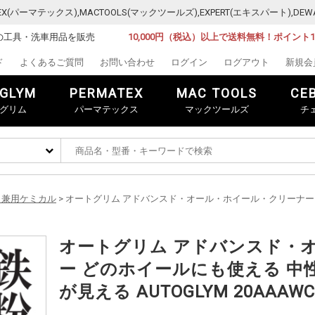
MATEX(パーマテックス),MACTOOLS(マックツールズ),EXPERT(エキスパート)
の工具・洗車用品を販売
10,000円（税込）以上で送料無料！ポイント
ド
よくあるご質問
お問い合わせ
ログイン
ログアウト
新規会
GLYM
PERMATEX
MAC TOOLS
CE
グリム
パーマテックス
マックツールズ
チ
ク兼用ケミカル
> オートグリム アドバンスド・オール・ホイール・クリーナー
オートグリム アドバンスド・
ー どのホイールにも使える 中
が見える AUTOGLYM 20AAAWC0