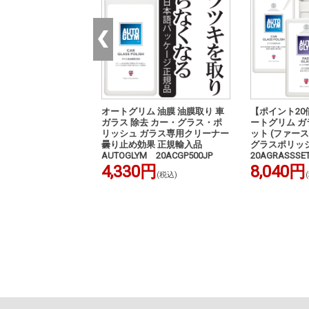
 車 保護剤 光沢 エ
オートグリム 油膜 油膜取り 車
【ポイント20
グロス・プロテクシ
ガラス 除去 カー・グラス・ポ
ートグリム 
をさらに増幅 最終光
リッシュ ガラス専用クリーナー
ット (ファー
 シーラント剤 簡単
曇り止め効果 正規輸入品
グラスポリッシュ
 正規輸入品
AUTOGLYM 20ACGP500JP
20AGRASSSE
JP AUTOGLYM
4,330円
8,040円
(税込)
円
(税込)