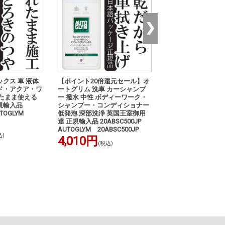
クス 車 液体
【ポイント20倍還元セール】オ
チェボラ POWER PL
ド・アクア・ワ
ートグリム 洗車 カーシャンプ
3035/M 115-230v 
れたまま使える
ー 撥水 中性 ボディーワーク・
ズマカッター|99CE2
規輸入品
シャンプー・コンディショナー
858,000円
(
AUTOGLYM
低発泡 深部洗浄 英国王室御用
達 正規輸入品 20ABSC500JP
AUTOGLYM 20ABSC500JP
込)
4,010円
(税込)