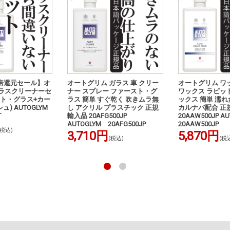
倍還元セール】オ
オートグリム ガラス 車 クリー
オートグリム ワッ
ガラスクリーナーセ
ナー スプレー ファースト・グ
ワックス ラピッ
スト・グラス+カー
ラス 簡単 すぐ乾く 吹きムラ無
ックス 簡単 濡
) AUTOGLYM
し アクリル プラスチック 正規
カルナバ配合 正
T
輸入品 20AFG500JP
20AAW500JP 
AUTOGLYM 20AFG500JP
20AAW500JP
(税込)
3,710円
5,870円
(税込)
(税