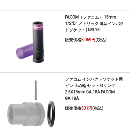
FACOM（ファコム） 15mm
1/2"Dr. メトリック 薄口インパク
トソケット | NSI.15L
販売価格
8,059円
(税込)
ファコム インパクトソケット用
ピン 止め輪 セット Oリング
2.5X18mm GA.18A FACOM
GA.18A
販売価格
531円
(税込)