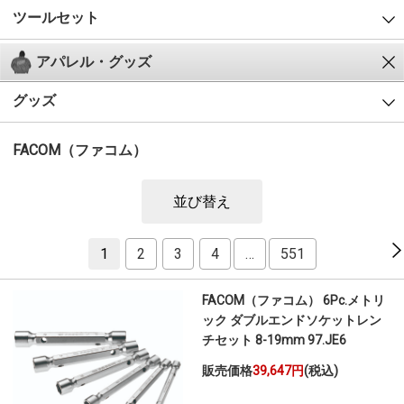
ツールセット
アパレル・グッズ
グッズ
FACOM（ファコム）
並び替え
1
2
3
4
…
551
FACOM（ファコム） 6Pc.メトリ
ック ダブルエンドソケットレン
チセット 8-19mm 97.JE6
販売価格
39,647円
(税込)