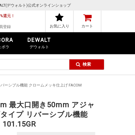
,DEWALT(デウォルト)公式オンラインショップ
1%還元！
お気に入り
カート
員登録
BORA
DEWALT
ェボラ
デウォルト
イプ リバーシブル機能 クロームメッキ仕上げ FACOM
m 最大口開き50mm アジャ
リップタイプ リバーシブル機能
01.15GR