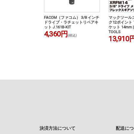
ァコム） 3/8"ドライ
FACOM（ファコム） 3/8 インチ
マックツールズ 
ト ビットホルダー |
ドライブ・ラチェットリペアキ
ク12ポイント
J236A
ット J.161B-KIT
ケット 14mm |
TOOLS
円
4,360円
(税込)
(税込)
13,910
決済方法について
配送につ