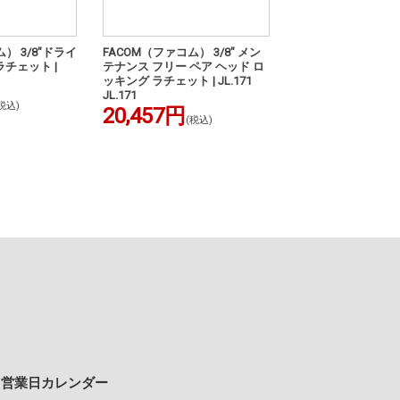
） 3/8"ドライ
FACOM（ファコム） 3/8" メン
マックツールズ 3/8
チェット |
テナンス フリー ペア ヘッド ロ
13”フレックス ロ
1
ッキング ラチェット | JL.171
ド コンフォートグリ
JL.171
ェット|XR1390LFG
税込)
TOOLS
20,457円
(税込)
54,810円
(税込
営業日カレンダー