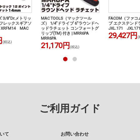
3/8"Dr.メトリッ
MAC TOOLS（マックツール
FACOM（ファコム
 フレックスギアソ
ズ） 1/4"ドライブ 6"ラウンドヘ
ブ エクステンドラ
 XRFM14 MAC
ッドラチェット コンフォートグ
JXL.171 JXL17
リップ(TM) 付き | MRR6PA
29,427円
(
MRR6PA
円
(税込)
21,170円
(税込)
ご利用ガイド
いて
お問い合わせ