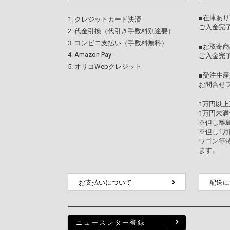
■在庫あ
クレジットカード決済
ご入金完了
代金引換（代引き手数料別途要）
コンビニ支払い（手数料無料）
■お取寄商
Amazon Pay
ご入金完
オリコWebクレジット
■受注生産
お問合せ
1万円以
1万円未満
※但し離
※但し1
ワゴン等
ます。
お支払いについて
配送に
ニュースレター登録