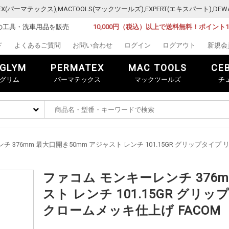
MATEX(パーマテックス),MACTOOLS(マックツールズ),EXPERT(エキスパート)
の工具・洗車用品を販売
10,000円（税込）以上で送料無料！ポイント
ド
よくあるご質問
お問い合わせ
ログイン
ログアウト
新規会
GLYM
PERMATEX
MAC TOOLS
CE
グリム
パーマテックス
マックツールズ
チ
チ 376mm 最大口開き50mm アジャスト レンチ 101.15GR グリップタ
ファコム モンキーレンチ 376m
スト レンチ 101.15GR グ
クロームメッキ仕上げ FACOM 1