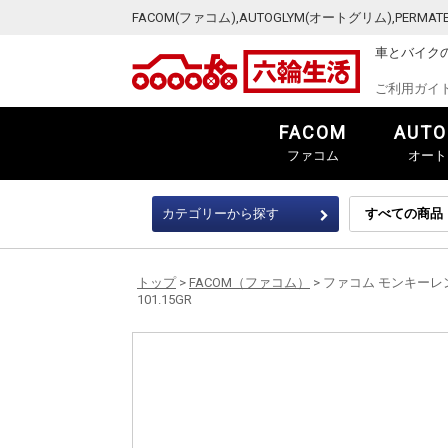
FACOM(ファコム),AUTOGLYM(オートグリム),PER
車とバイク
ご利用ガイ
FACOM
AUTO
ファコム
オート
カテゴリーから探す
トップ
>
FACOM（ファコム）
> ファコム モンキーレン
101.15GR