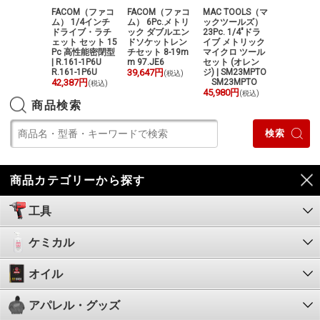
OM（ファコ
FACOM（ファコ
FACOM（ファコ
MAC TOOLS（マ
FACOM
ROTWIST
ム） 1/4インチ
ム） 6Pc.メトリ
ックツールズ）
ム） 3/8"
リュードラ
ドライブ・ラチ
ック ダブルエン
23Pc. 1/4"ドラ
コントロー
セット 8
ェット セット 15
ドソケットレン
イブ メトリック
チェット+
| MODM.
Pc 高性能密閉型
チセット 8-19m
マイクロ ツール
トセット 20
MODM.AT
| R.161-1P6U
m 97.JE6
セット (オレン
J.161-3P
R.161-1P6U
39,647円
ジ) | SM23MPTO
1-3P6
(税込)
87円
42,387円
SM23MPTO
84,938円
(税込)
(税込)
(
45,980円
(税込)
商品検索
商品カテゴリーから探す
工具
ケミカル
オイル
アパレル・グッズ