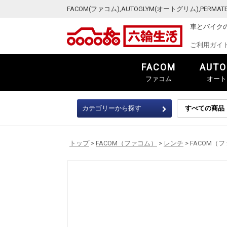
FACOM(ファコム),AUTOGLYM(オートグリム),PER
車とバイク
ご利用ガイ
FACOM
AUTO
ファコム
オート
カテゴリーから探す
トップ
>
FACOM（ファコム）
>
レンチ
> FACOM（ファ