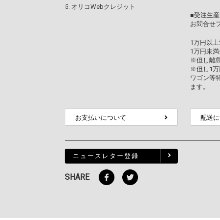
オリコWebクレジット
■受注生産
お問合せ
1万円以
1万円未満
※但し離
※但し1
ワゴン等
ます。
お支払いについて
配送に
ニュースレター登録
SHARE