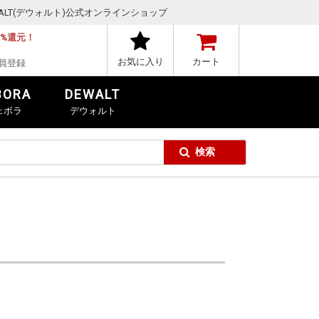
,DEWALT(デウォルト)公式オンラインショップ
1%還元！
お気に入り
カート
員登録
BORA
DEWALT
ェボラ
デウォルト