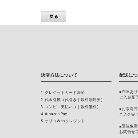
決済方法について
配送につ
■在庫あ
クレジットカード決済
ご入金完了
代金引換（代引き手数料別途要）
コンビニ支払い（手数料無料）
■お取寄商
Amazon Pay
ご入金完
オリコWebクレジット
■受注生産
お問合せ