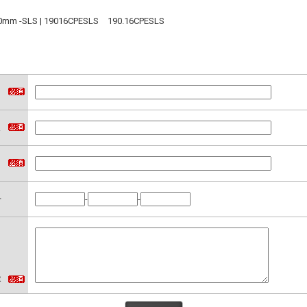
LS | 19016CPESLS 190.16CPESLS
名
ス
）
号
-
-
容