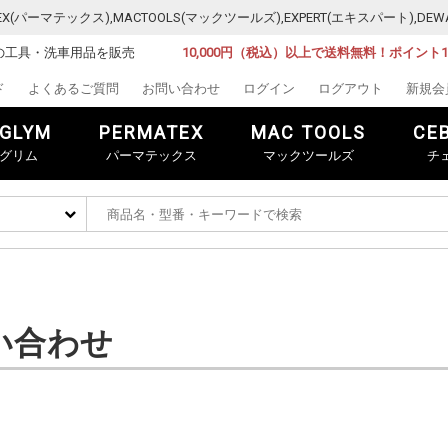
MATEX(パーマテックス),MACTOOLS(マックツールズ),EXPERT(エキスパート)
の工具・洗車用品を販売
10,000円（税込）以上で送料無料！ポイント
ド
よくあるご質問
お問い合わせ
ログイン
ログアウト
新規会
GLYM
PERMATEX
MAC TOOLS
CE
グリム
パーマテックス
マックツールズ
チ
い合わせ