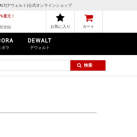
,DEWALT(デウォルト)公式オンラインショップ
1%還元！
お気に入り
カート
員登録
BORA
DEWALT
ェボラ
デウォルト