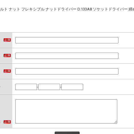
ト ナット フレキシブル ナットドライバー D.133A8 ソケットドライバー 締め 
名
ス
）
号
-
-
容