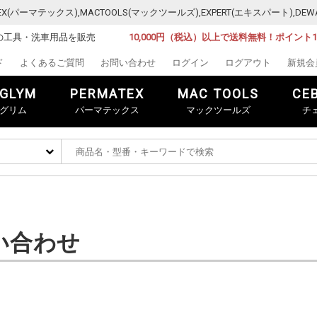
MATEX(パーマテックス),MACTOOLS(マックツールズ),EXPERT(エキスパート)
の工具・洗車用品を販売
10,000円（税込）以上で送料無料！ポイント
ド
よくあるご質問
お問い合わせ
ログイン
ログアウト
新規会
GLYM
PERMATEX
MAC TOOLS
CE
グリム
パーマテックス
マックツールズ
チ
い合わせ