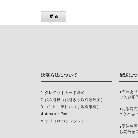
決済方法について
配送につ
■在庫あ
クレジットカード決済
ご入金完了
代金引換（代引き手数料別途要）
コンビニ支払い（手数料無料）
■お取寄商
Amazon Pay
ご入金完
オリコWebクレジット
■受注生産
お問合せ