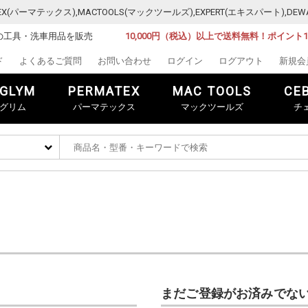
MATEX(パーマテックス),MACTOOLS(マックツールズ),EXPERT(エキスパート)
の工具・洗車用品を販売
10,000円（税込）以上で送料無料！ポイント
ド
よくあるご質問
お問い合わせ
ログイン
ログアウト
新規会
GLYM
PERMATEX
MAC TOOLS
CE
グリム
パーマテックス
マックツールズ
チ
まだご登録がお済みでな