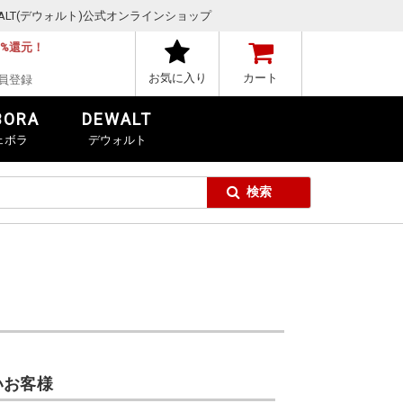
,DEWALT(デウォルト)公式オンラインショップ
1%還元！
お気に入り
カート
員登録
BORA
DEWALT
ェボラ
デウォルト
いお客様