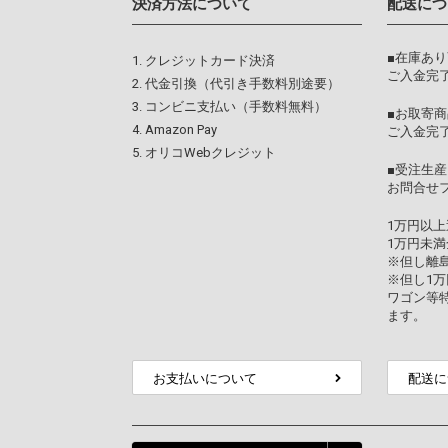
決済方法について
配送につ
■在庫あ
クレジットカード決済
ご入金完了
代金引換（代引き手数料別途要）
コンビニ支払い（手数料無料）
■お取寄商
Amazon Pay
ご入金完
オリコWebクレジット
■受注生産
お問合せ
1万円以
1万円未満
※但し離
※但し1
ワゴン等
ます。
お支払いについて
配送に