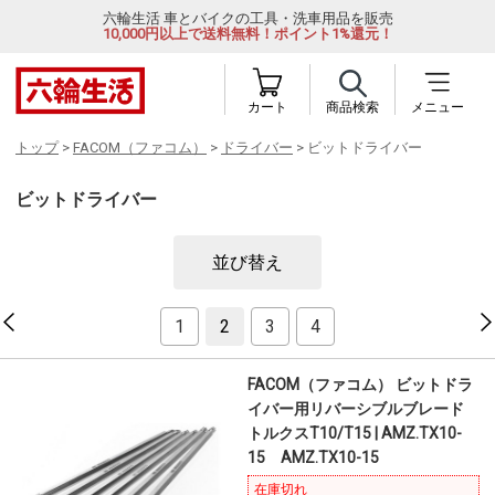
六輪生活 車とバイクの工具・洗車用品を販売
10,000円以上で送料無料！ポイント1%還元！
カート
商品検索
メニュー
トップ
>
FACOM（ファコム）
>
ドライバー
> ビットドライバー
ビットドライバー
並び替え
1
2
3
4
FACOM（ファコム） ビットドラ
イバー用リバーシブルブレード
トルクスT10/T15 | AMZ.TX10-
15 AMZ.TX10-15
在庫切れ