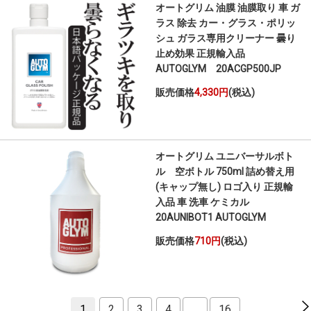
オートグリム 油膜 油膜取り 車 ガ
ラス 除去 カー・グラス・ポリッ
シュ ガラス専用クリーナー 曇り
止め効果 正規輸入品
AUTOGLYM 20ACGP500JP
販売価格
4,330円
(税込)
オートグリム ユニバーサルボト
ル 空ボトル 750ml 詰め替え用
(キャップ無し) ロゴ入り 正規輸
入品 車 洗車 ケミカル
20AUNIBOT1 AUTOGLYM
販売価格
710円
(税込)
1
2
3
4
…
16