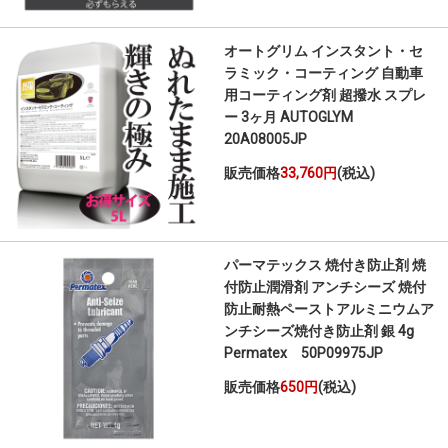
オートグリム インスタント・セ
ラミック・コーティング 自動車
用コーティング剤 超撥水 スプレ
ー 3ヶ月 AUTOGLYM
20A08005JP
販売価格
33,760円
(税込)
パーマテックス 焼付き防止剤 焼
付防止潤滑剤 アンチシーズ 焼付
防止耐熱ペーストアルミニウムア
ンチシーズ焼付き防止剤 銀 4g
Permatex 50P09975JP
販売価格
650円
(税込)