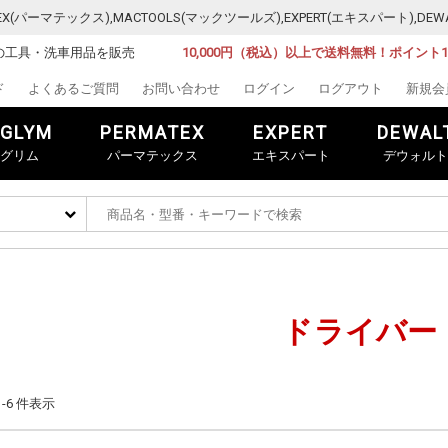
MATEX(パーマテックス),MACTOOLS(マックツールズ),EXPERT(エキスパート)
の工具・洗車用品を販売
10,000円（税込）以上で送料無料！ポイント
ド
よくあるご質問
お問い合わせ
ログイン
ログアウト
新規会
GLYM
PERMATEX
EXPERT
DEWAL
グリム
パーマテックス
エキスパート
デウォルト
ドライバー
 1-6 件表示