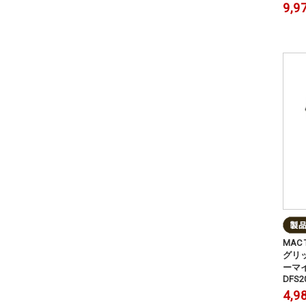
9,9
MAC
グリ
ーマイ
DFS2
4,9