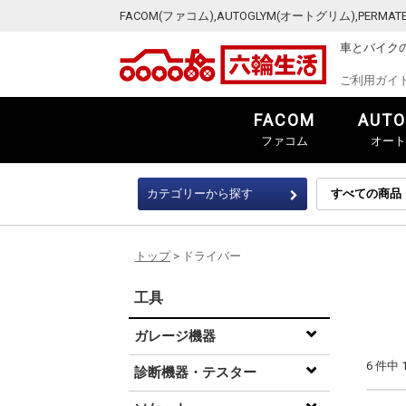
FACOM(ファコム),AUTOGLYM(オートグリム),PER
車とバイク
ご利用ガイ
FACOM
AUTO
ファコム
オート
カテゴリーから探す
トップ
> ドライバー
工具
ガレージ機器
6 件中
診断機器・テスター