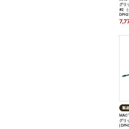
グリ
#2 
DPH2
7,7
MAC
グリ
| DP