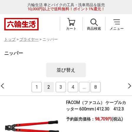
六輪生活 車とバイクの工具・洗車用品を販売
10,000円以上で送料無料！ポイント1%還元！
カート
商品検索
メニュー
トップ
>
プライヤー
> ニッパー
ニッパー
並び替え
1
2
3
4
…
8
FACOM（ファコム） ケーブルカ
ッター 600mm | 412.30 412.3
予約販売価格：
98,709円
(税込)