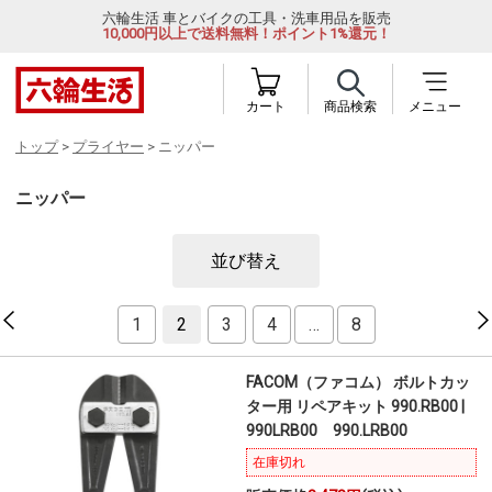
六輪生活 車とバイクの工具・洗車用品を販売
10,000円以上で送料無料！ポイント1%還元！
カート
商品検索
メニュー
トップ
>
プライヤー
> ニッパー
ニッパー
並び替え
1
2
3
4
…
8
FACOM（ファコム） ボルトカッ
ター用 リペアキット 990.RB00 |
990LRB00 990.LRB00
在庫切れ