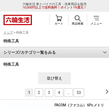
六輪生活 車とバイクの工具・洗車用品を販売
10,000円以上で送料無料！ポイント1%還元！
カート
商品検索
メニュー
トップ
> 特殊工具
特殊工具
シリーズ/カテゴリ一覧をみる
特殊工具
並び替え
1
2
3
4
…
53
FACOM（ファコム） 6Pc.メトリ