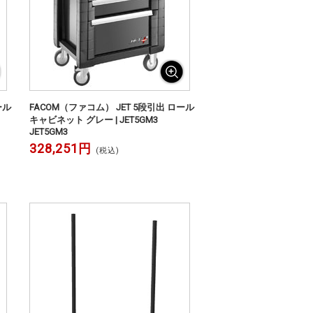
ール
FACOM（ファコム） JET 5段引出 ロール
キャビネット グレー | JET5GM3
JET5GM3
328,251円
(税込)