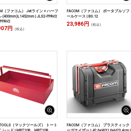
OM（ファコム） Jetライン + ハーフ
FACOM（ファコム） ポータブルソフ
(400mm)L1452mm | JLS2-PPAV2
ールケース | BS.12
-PPAV2
23,986円
(税込)
907円
(税込)
 TOOLS（マックツールズ） トート
FACOM（ファコム） プラスティック 
 レッド | MBT10B MBT10B
ーガナイザー L42.6×W31.6×H23.4cm |