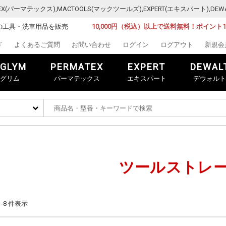
MATEX(パーマテックス),MACTOOLS(マックツールズ),EXPERT(エキスパート)
の工具・洗車用品を販売
10,000円（税込）以上で送料無料！ポイント
ド
よくあるご質問
お問い合わせ
ログイン
ログアウト
新規会
GLYM
PERMATEX
EXPERT
DEWAL
グリム
パーマテックス
エキスパート
デウォルト
ツールストレ
 1-8 件表示