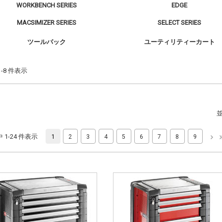
WORKBENCH SERIES
EDGE
MACSIMIZER SERIES
SELECT SERIES
ツールバック
ユーティリティーカート
 1-8 件表示
件中 1-24 件表示
1
2
3
4
5
6
7
8
9