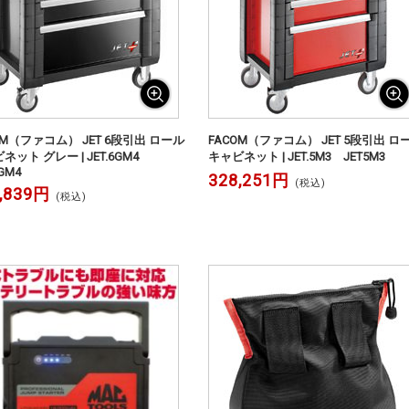
OM（ファコム） JET 6段引出 ロール
FACOM（ファコム） JET 5段引出 ロ
ネット グレー | JET.6GM4
キャビネット | JET.5M3 JET5M3
6GM4
328,251円
(税込)
,839円
(税込)