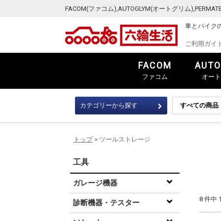
FACOM(ファコム),AUTOGLYM(オートグリム),PER
車とバイク
ご利用ガイ
FACOM
AUTO
ファコム
オート
カテゴリーから探す
トップ
> ツールストレージ
工具
ガレージ機器
8 件中
診断機器・テスター