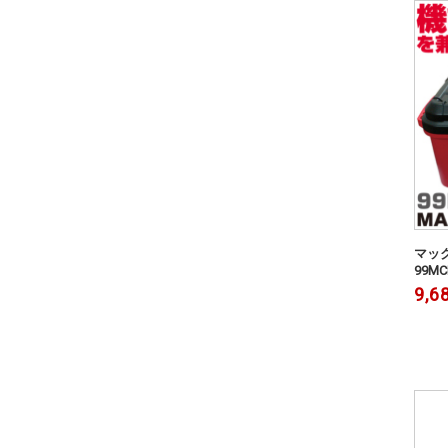
マック
99MC
9,6