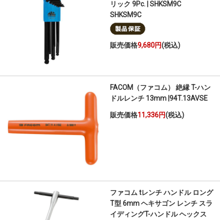
リック 9Pc. | SHKSM9C
SHKSM9C
販売価格
9,680円
(税込)
FACOM（ファコム） 絶縁 T-ハン
ドルレンチ 13mm |94T.13AVSE
販売価格
11,336円
(税込)
ファコム tレンチ ハンドル ロング
T型 6mm ヘキサゴン レンチ スラ
イディングT-ハンドル ヘックス