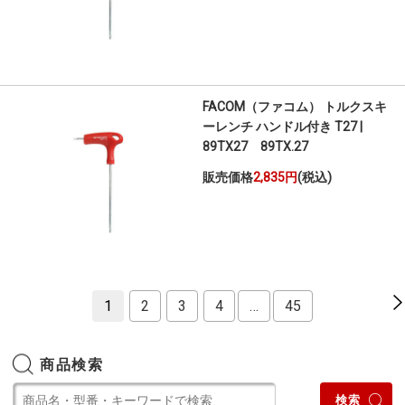
FACOM（ファコム） トルクスキ
ーレンチ ハンドル付き T27 |
89TX27 89TX.27
販売価格
2,835円
(税込)
1
2
3
4
…
45
商品検索