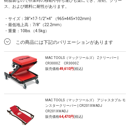
樹脂製なので作業時の移動や持ち運びも楽にでき、溶剤、グリー
ス、および燃料に耐性があります。
・サイズ：38"×17-1/2"×4" （965×445×102mm)
・最低地上高：7/8"（22.2mm）
・重量：10lbs.（4.5kg）
この商品には下記のバリエーションがあります
MAC TOOLS（マックツールズ） Zクリーパー |
CR3000Z CR3000Z
販売価格
49,610円
(税込)
MAC TOOLS（マックツールズ） アジャスタブル モ
ンスタークリーパー | CR201XWADJ
CR201XWADJ
販売価格
64,470円
(税込)