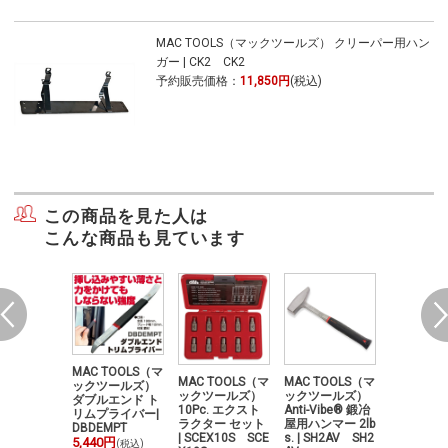
MAC TOOLS（マックツールズ） クリーパー用ハン
ガー | CK2 CK2
予約販売価格：
11,850円
(税込)
この商品を見た人は
こんな商品も見ています
MAC TOOLS（マ
TOOLS（マ
MAC TOOLS（マ
MAC TOOLS（マ
MAC TOO
ックツールズ）
ツールズ）
ックツールズ）
ックツールズ）
ックツー
ダブルエンド ト
ンサーソケ
10Pc. エクスト
Anti-Vibe® 鍛冶
ロングリ
リムプライバー|
チ | OS
ラクター セット
屋用ハンマー 2lb
ライヤー 
DBDEMPT
75B OSW
| SCEX10S SCE
s. | SH2AV SH2
ントノーズ |
5,440円
(税込)