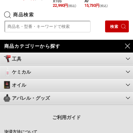
B
X10S
AV
4BN90 P
50円
22,990円
15,730円
N90
(税込)
(税込)
(税込)
19,960円
(
商品検索
商品カテゴリーから探す
工具
ケミカル
オイル
アパレル・グッズ
ご利用ガイド
決済方法について