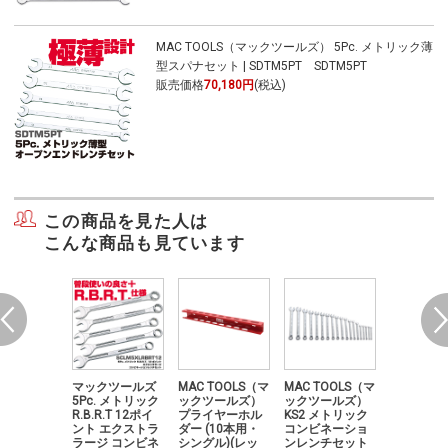
MAC TOOLS（マックツールズ） 5Pc. メトリック薄
型スパナセット | SDTM5PT SDTM5PT
販売価格
70,180円
(税込)
この商品を見た人は
こんな商品も見ています
クツールズ
マックツールズ
MAC TOOLS（マ
MAC TOOLS（マ
MAC TOO
.ピポッドヘ
5Pc. メトリック
ックツールズ）
ックツールズ）
ックツー
トルクスレ
R.B.R.T 12ポイ
プライヤーホル
KS2 メトリック
5Pc. メ
ット|SHKT
ント エクストラ
ダー (10本用・
コンビネーショ
薄型スパ
ラージ コンビネ
シングル)(レッ
ンレンチセット
ト | SDT