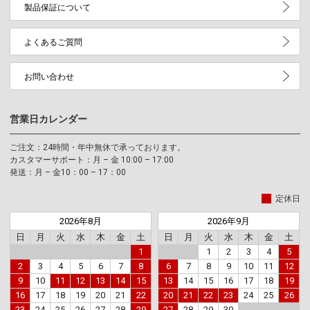
製品保証について
よくあるご質問
お問い合わせ
営業日カレンダー
ご注文：24時間・年中無休で承っております。
カスタマーサポート：月 – 金 10:00 – 17:00
発送：月 – 金10：00 – 17：00
定休日
2026年8月
2026年9月
日
月
火
水
木
金
土
日
月
火
水
木
金
土
1
1
2
3
4
5
2
3
4
5
6
7
8
6
7
8
9
10
11
12
9
10
11
12
13
14
15
13
14
15
16
17
18
19
16
17
18
19
20
21
22
20
21
22
23
24
25
26
23
24
25
26
27
28
29
27
28
29
30