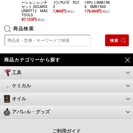
20円
ーション レンチ
ド) | PLI10 PLI1
19Pc. | SMB19K
SDTM5PT
(税込)
セット |SCLM5X
0
S SMB19KS
70,180円
(
LRBRT12 MAC
7,860円
176,660円
(税込)
(税込)
TOOLS
87,120円
(税込)
商品検索
商品カテゴリーから探す
工具
ケミカル
オイル
アパレル・グッズ
ご利用ガイド