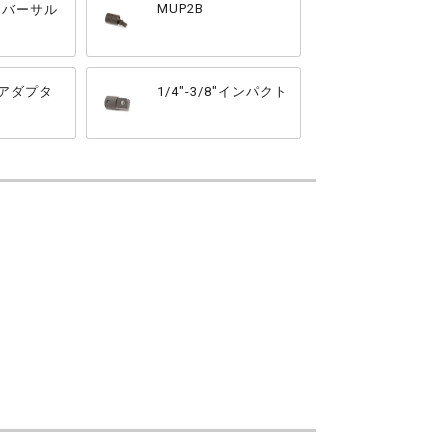
MUP2B
ニーバーサル
8" アダプタ
1/4"-3/8"インパクト