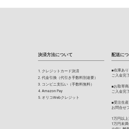
決済方法について
配送につ
■在庫あ
クレジットカード決済
ご入金完了
代金引換（代引き手数料別途要）
コンビニ支払い（手数料無料）
■お取寄商
Amazon Pay
ご入金完
オリコWebクレジット
■受注生産
お問合せ
1万円以
1万円未満
※但し離