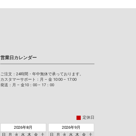
営業日カレンダー
ご注文：24時間・年中無休で承っております。
カスタマーサポート：月 – 金 10:00 – 17:00
発送：月 – 金10：00 – 17：00
定休日
2026年8月
2026年9月
日
月
火
水
木
金
土
日
月
火
水
木
金
土