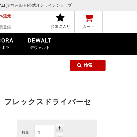
,DEWALT(デウォルト)公式オンラインショップ
1%還元！
お気に入り
カート
員登録
BORA
DEWALT
ェボラ
デウォルト
ズ） フレックスドライバーセ
数量