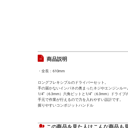
商品説明
・全長：610mm
ロングフレキシブルのドライバーセット。
手の届かないインパネの奥まったネジやエンジンルー
1/4"（6.3mm）六角ビットと1/4"（6.3mm）ド
手元で作業が行えるので力を入れやすい設計です。
握りやすいコンポジットハンドル
この商品を見た人はこんな商品も