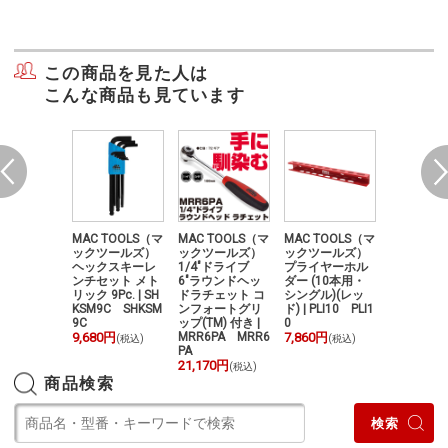
この商品を見た人は
こんな商品も見ています
TOOLS（マ
MAC TOOLS（マ
MAC TOOLS（マ
MAC TOOLS（マ
MAC TOO
ツールズ）
ックツールズ）
ックツールズ）
ックツールズ）
ックツー
6Pt. 1/
ヘックスキーレ
1/4"ドライブ
プライヤーホル
1/4"ドラ
ライブ メト
ンチセット メト
6"ラウンドヘッ
ダー (10本用・
ングルデ
 スタンダ
リック 9Pc. | SH
ドラチェット コ
シングル)(レッ
トルクレンチ
ソケットセ
KSM9C SHKSM
ンフォートグリ
ド) | PLI10 PLI1
WMA265ID
 SMM106T
9C
ップ(TM) 付き |
0
108,900円
M106TR
9,680円
MRR6PA MRR6
7,860円
(税込)
(税込)
80円
PA
(税込)
21,170円
(税込)
商品検索