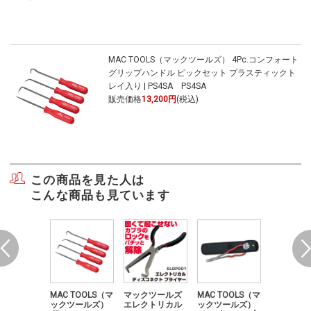
MAC TOOLS（マックツールズ） 4Pc.コンフォート
グリップハンドル ピックセット プラスティックト
レイ入り | PS4SA PS4SA
販売価格
13,200円
(税込)
この商品を見た人は
こんな商品も見ています
クツールズ
MAC TOOLS（マ
マックツールズ
MAC TOOLS（マ
MAC TOO
"ドライブサ
ックツールズ）
エレクトリカル
ックツールズ）
ックツー