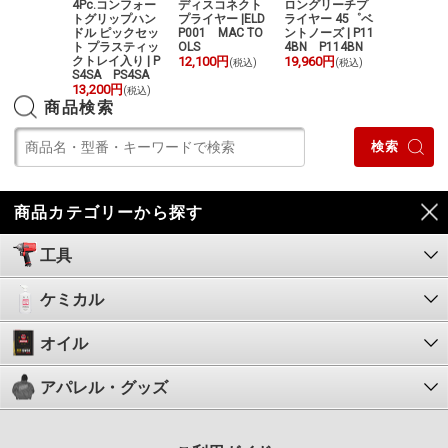
ワインダー
4Pc.コンフォー
ディスコネクト
ロングリーチプ
フック&ピ
PSW MAC
トグリップハン
プライヤー |ELD
ライヤー 45゜ベ
本セット | 
S
ドル ピックセッ
P001 MAC TO
ントノーズ | P11
P6L PSC
20円
ト プラスティッ
OLS
4BN P114BN
11,600円
(税込)
(
クトレイ入り | P
12,100円
19,960円
(税込)
(税込)
S4SA PS4SA
13,200円
(税込)
商品検索
商品カテゴリーから探す
工具
ケミカル
オイル
アパレル・グッズ