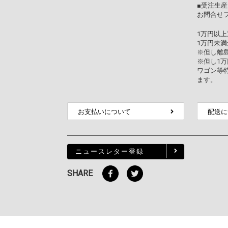
■受注生産
お問合せ
1万円以
1万円未満
※但し離
※但し1
ワゴン等
ます。
お支払いについて
配送に
ニュースレター登録
SHARE