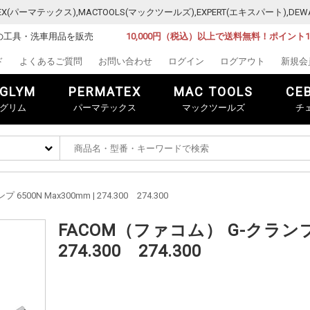
MATEX(パーマテックス),MACTOOLS(マックツールズ),EXPERT(エキスパート)
の工具・洗車用品を販売
10,000円（税込）以上で送料無料！ポイント
ド
よくあるご質問
お問い合わせ
ログイン
ログアウト
新規会
GLYM
PERMATEX
MAC TOOLS
CE
グリム
パーマテックス
マックツールズ
チ
500N Max300mm | 274.300 274.300
FACOM（ファコム） G-クランプ 6
274.300 274.300