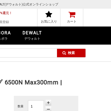
,DEWALT(デウォルト)公式オンラインショップ
1%還元！
お気に入り
カート
員登録
BORA
DEWALT
ェボラ
デウォルト
500N Max300mm |
数量