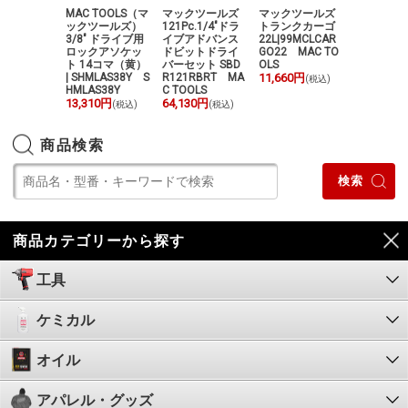
MAC TOO
TOOLS（マ
MAC TOOLS（マ
マックツールズ
マックツールズ
ックツー
ツールズ）
ックツールズ）
121Pc.1/4"ドラ
トランクカーゴ
ダブルエン
"ヘビーデュ
3/8" ドライブ用
イブアドバンス
22L|99MCLCAR
リムプライ
ー インパ
ロックアソケッ
ドビットドライ
GO22 MAC TO
DBDEMPT
ライバー |
ト 14コマ（黄）
バーセット SBD
OLS
5,440円
(税
9K SXID9K
| SHMLAS38Y S
R121RBRT MA
11,660円
(税込)
50円
HMLAS38Y
C TOOLS
(税込)
13,310円
64,130円
(税込)
(税込)
商品検索
商品カテゴリーから探す
工具
ケミカル
オイル
アパレル・グッズ