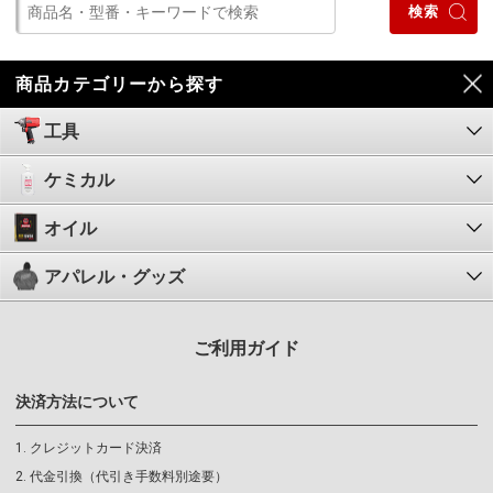
FACOM（ファコ
商品カテゴリーから探す
ム） 万力用 ファ
イバージョウ 15
0mm | 1223.M4
工具
1223.M4
28,172円
(税込)
ケミカル
オイル
アパレル・グッズ
ご利用ガイド
決済方法について
クレジットカード決済
代金引換（代引き手数料別途要）