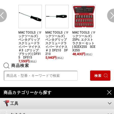
クツールズ
MAC TOOLS（マ
MAC TOOLS（マ
MAC TOOLS（マ
MAC TOO
 3/8" ドライ
ックツールズ）
ックツールズ）
ックツールズ）
ックツー
E ロング R
ペンタグリップ
ペンタグリップ
25Pc. エクスト
小型ミラ
™ スピード
スクリュードラ
スクリュードラ
ラクター セット
レタンナイフ
ビットセッ
イバー マイナス
イバー マイナス
| SCEX25S SCE
K531 PK
XSHL7RBR
＃3（グリップ:
＃２ DF210 DF
X25S
12,100円
(
C TOOLS
ブラック) | DF31
210
48,400円
(税込)
5 DF315
5,940円
(税込)
80円
7,550円
(税込)
(税込)
商品検索
商品カテゴリーから探す
工具