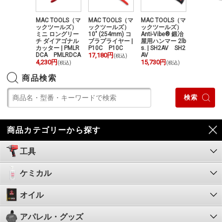
TOOLS（マ
MAC TOOLS（マ
MAC TOOLS（マ
MAC TOOLS（マ
MAC TOO
ツールズ）
ックツールズ）
ックツールズ）
ックツールズ）
ックツー
Vibe® ボー
ミニ ロングリー
10" (254mm) コ
Anti-Vibe® 鍛冶
メトリッ
ンハンマー
チ ダイアゴナル
ブラプライヤー |
屋用ハンマー 2lb
山修正タ
 | BH48AV
カッター | PMLR
P10C P10C
s. | SH2AV SH2
イスヤス
8AV
DCA PMLRDCA
17,180円
AV
ト 15Pc. |
(税込)
50円
4,230円
15,730円
ET TRMS
(税込)
(税込)
(税込)
15,120円
(
商品検索
商品カテゴリーから探す
工具
ケミカル
オイル
アパレル・グッズ