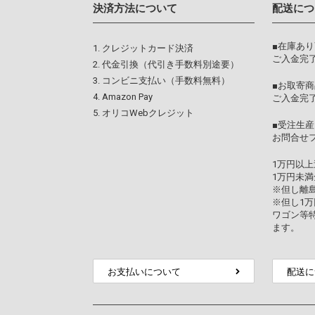
決済方法について
配送につ
■在庫あ
クレジットカード決済
ご入金完了
代金引換（代引き手数料別途要）
コンビニ支払い（手数料無料）
■お取寄商
Amazon Pay
ご入金完
オリコWebクレジット
■受注生産
お問合せ
1万円以
1万円未満
※但し離
※但し1
ワゴン等
ます。
お支払いについて
配送に