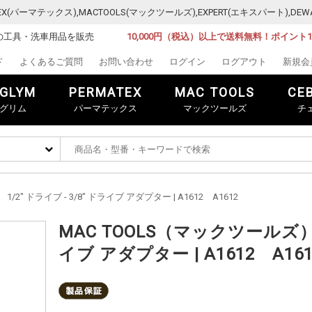
MATEX(パーマテックス),MACTOOLS(マックツールズ),EXPERT(エキスパート)
の工具・洗車用品を販売
10,000円（税込）以上で送料無料！ポイント
ド
よくあるご質問
お問い合わせ
ログイン
ログアウト
新規会
GLYM
PERMATEX
MAC TOOLS
CE
グリム
パーマテックス
マックツールズ
チ
/2" ドライブ - 3/8" ドライブ アダプター | A1612 A1612
MAC TOOLS（マックツールズ） 1
イブ アダプター | A1612 A161