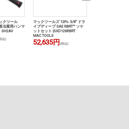
マックツール
マックツールズ 12Pc. 3/8" ドラ
MAC TOOLS（マ
e® 鍛冶屋用ハンマ
イブディープ SAE RBRT™ ソケ
ズ） セーフティー
V SH2AV
ットセット |SXD126RBRT
| SS10
MAC TOOLS
1,670円
税込)
(税込)
52,635円
(税込)