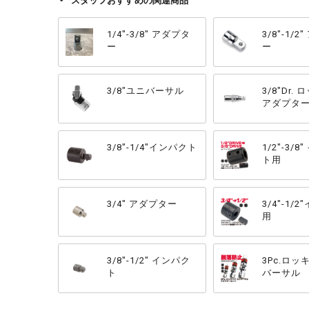
スタッフおすすめの関連商品
1/4"-3/8" アダプタ
3/8"-1/
ー
ー
3/8"ユニバーサル
3/8"Dr.
アダプタ
3/8"-1/4"インパクト
1/2"-3/
ト用
3/4" アダプター
3/4"-1/
用
3/8"-1/2" インパク
3Pc.ロ
ト
バーサル