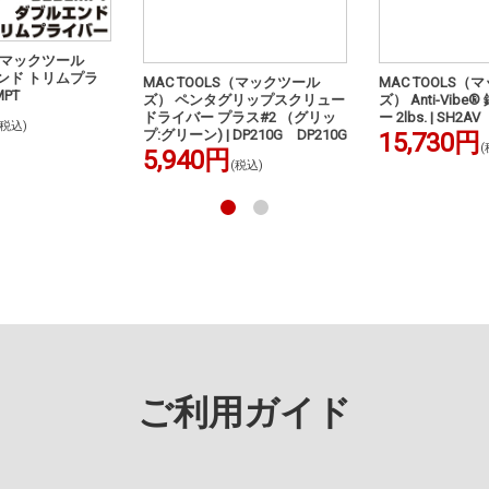
S（マックツール
ンド トリムプラ
MAC TOOLS（マックツール
MAC TOOLS（
MPT
ズ） ペンタグリップスクリュー
ズ） Anti-Vib
ドライバー プラス#2 （グリッ
ー 2lbs. | SH2A
(税込)
プ:グリーン) | DP210G DP210G
15,730円
(
5,940円
(税込)
ご利用ガイド