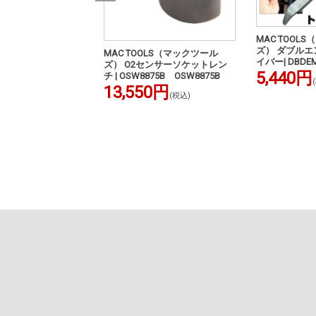
MAC TOOL
ズ） ダブルエ
OLS（マックツール
MAC TOOLS（マックツール
イバー| DBDE
ヤーホルダー (10本
ズ） O2センサーソケットレン
5,440円
(レッド) | PLI10
チ | OSW8875B OSW8875B
13,550円
(税込)
円
(税込)