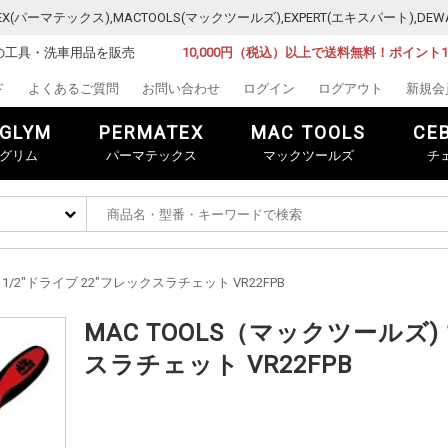
MATEX(パーマテックス),MACTOOLS(マックツールズ),EXPERT(エキスパート)
の工具・洗車用品を販売
10,000円（税込）以上で送料無料！ポイント
ド
よくあるご質問
お問い合わせ
ログイン
ログアウト
新規会
GLYM
PERMATEX
MAC TOOLS
CE
グリム
パーマテックス
マックツールズ
チ
 1/2"ドライブ 22"フレックスラチェット VR22FPB
MAC TOOLS（マックツールズ) 
スラチェット VR22FPB