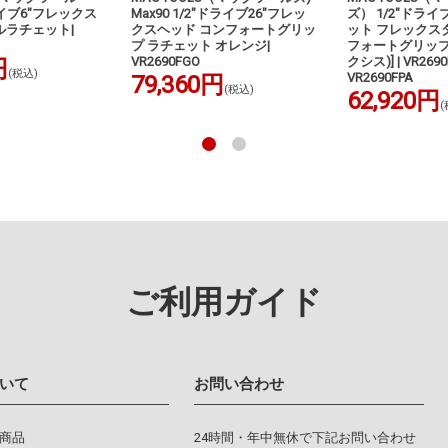
ライブ6"フレックス
Max90 1/2"ドライブ26"フレッ
ズ） 1/2"ドライブ
ルラチェット|
クスヘッド コンフォートグリッ
ット フレックスタ
プ ラチェット オレンジ|
フォートグリップ付き
VR2690FGO
クシス)] | VR26
円
(税込)
VR2690FPA
79,360円
(税込)
62,920円
(
ご利用ガイド
いて
お問い合わせ
り商品
24時間・年中無休で下記お問い合わせ