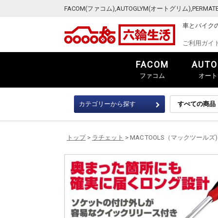
FACOM(ファコム),AUTOGLYM(オートグリム),PER
車とバイク
ご利用ガイ
FACOM
AUTO
ファコム
オート
カテゴリーから探す
トップ
>
ラチェット
> MAC TOOLS（マックツールズ)