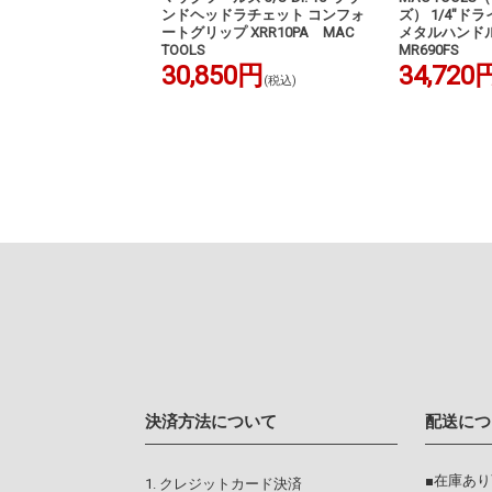
3/8"ドライブ 12Pt. メ
ンドヘッドラチェット コンフォ
ズ） 1/4"ド
ボックスエンド トル
ートグリップ XRR10PA MAC
メタルハンド
セット |
TOOLS
MR690FS
 SXBM102H
30,850円
34,720
(税込)
0円
(税込)
決済方法について
配送につ
■在庫あ
クレジットカード決済