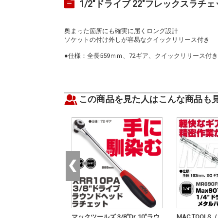
1/2"ドライブ 22"フレックスラチ
奥まった箇所にも確実に届くロング設計
ソケットの付け外しが容易なクイックリリース付き
●仕様：全長559ｍｍ、72ギア、クイックリリース付き
この商品を見た人はこんな商品も
OLS（マックツール
マックツールズ 3/8"Dr. 10"ラウ
MAC TOOL