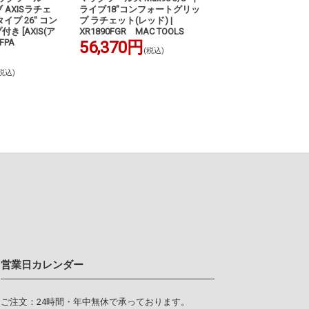
 AXISラチェ
ライブ18"コンフォートグリッ
ンドヘッドフレック
イプ 26" コン
プ ラチェット(レッド) |
ト XRR11FPA MAC
 [AXIS(ア
XR1890FGR MAC TOOLS
34,840円
(税込
90FPA
56,370円
(税込)
税込)
営業日カレンダー
ご注文：24時間・年中無休で承っております。