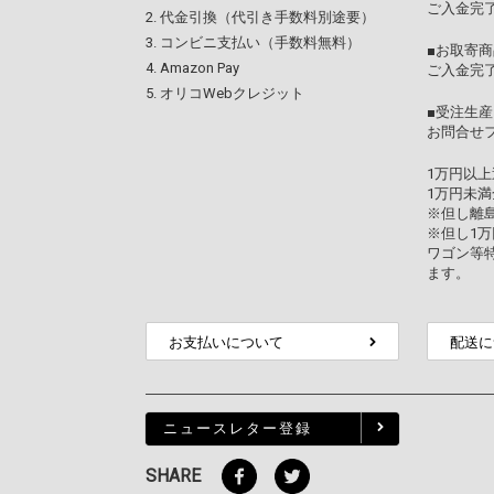
ご入金完了
代金引換（代引き手数料別途要）
コンビニ支払い（手数料無料）
■お取寄商
Amazon Pay
ご入金完
オリコWebクレジット
■受注生産
お問合せ
1万円以
1万円未満
※但し離
※但し1
ワゴン等
ます。
お支払いについて
配送に
ニュースレター登録
SHARE