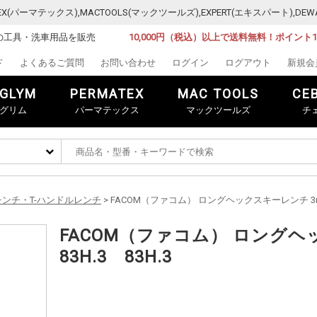
MATEX(パーマテックス),MACTOOLS(マックツールズ),EXPERT(エキスパート)
の工具・洗車用品を販売
10,000円（税込）以上で送料無料！ポイント
ド
よくあるご質問
お問い合わせ
ログイン
ログアウト
新規会
GLYM
PERMATEX
MAC TOOLS
CE
グリム
パーマテックス
マックツールズ
チ
レンチ・T-ハンドルレンチ
> FACOM（ファコム） ロングヘックスキーレンチ 3mm |
FACOM（ファコム） ロングヘッ
83H.3 83H.3