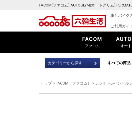
FACOM(ファコム),AUTOGLYM(オートグリム),PER
車とバイク
ご利用ガイ
FACOM
AUTO
ファコム
オート
カテゴリーから探す
トップ
>
FACOM（ファコム）
>
レンチ
>
L-ハンドル