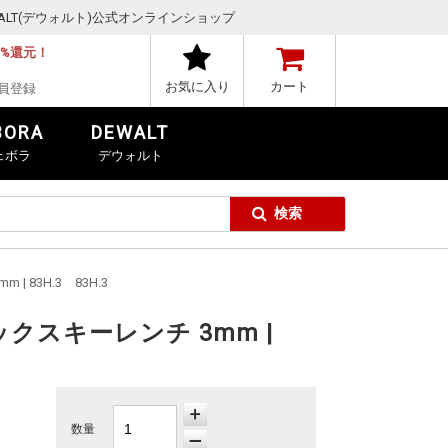
,DEWALT(デウォルト)公式オンラインショップ
1%還元！
お気に入り
カート
員登録
BORA
DEWALT
ェボラ
デウォルト
 83H.3 83H.3
クスキーレンチ 3mm |
数量