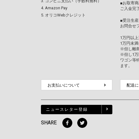
コンビニ支払い（手数料無料）
■お取寄商
Amazon Pay
ご入金完
オリコWebクレジット
■受注生産
お問合せ
1万円以
1万円未満
※但し離
※但し1
ワゴン等
ます。
お支払いについて
配送に
ニュースレター登録
SHARE