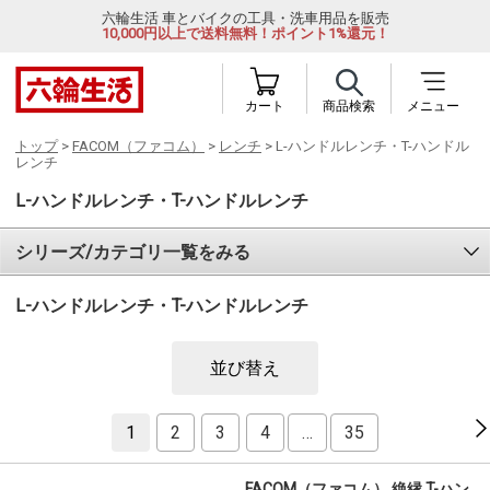
六輪生活 車とバイクの工具・洗車用品を販売
10,000円以上で送料無料！ポイント1%還元！
カート
商品検索
メニュー
トップ
>
FACOM（ファコム）
>
レンチ
> L-ハンドルレンチ・T-ハンドル
レンチ
L-ハンドルレンチ・T-ハンドルレンチ
シリーズ/カテゴリ一覧をみる
L-ハンドルレンチ・T-ハンドルレンチ
並び替え
1
2
3
4
…
35
FACOM（ファコム） 絶縁 T-ハン