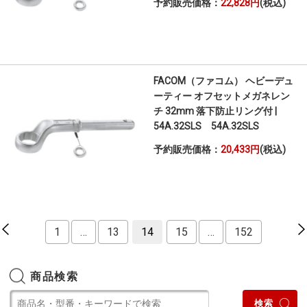
予約販売価格：
22,828円
(税込)
FACOM（ファコム） ヘビーデュ
ーティー オフセットメガネレン
チ 32mm 落下防止リング付 |
54A.32SLS 54A.32SLS
予約販売価格：
20,433円
(税込)
1
…
13
14
15
…
152
商品検索