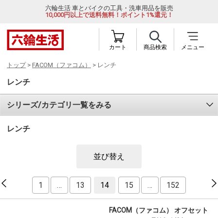
六輪生活 車とバイクの工具・洗車用品を販売
10,000円以上で送料無料！ポイント1%還元！
カート
商品検索
メニュー
トップ
>
FACOM（ファコム）
> レンチ
レンチ
シリーズ/カテゴリ一覧をみる
レンチ
並び替え
1
…
13
14
15
…
152
FACOM（ファコム） オフセット