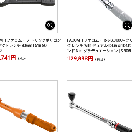
COM（ファコム） メトリックポリゴン
FACOM（ファコム） R-J-S.306U - 
クトレンチ 80mm | 51B.80
ク レンチ with デュアル Ibf.in or Ibf.ft
0
ンド N.m グラデュエーション | S.306
,741円
129,883円
(税込)
(税込)