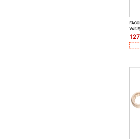
FAC
Volt
127