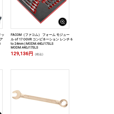
クリッ
FACOM（ファコム） フォーム モジュー
 ア
ル of 17 OGVR コンビネーション レンチ 6
to 24mm | MODM.440J17SLS
U
MODM.440J17SLS
129,136円
(税込)