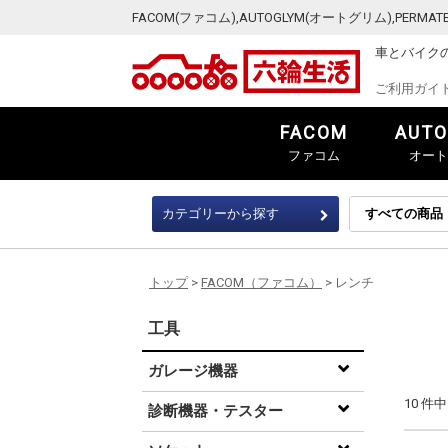
FACOM(ファコム),AUTOGLYM(オートグリム),PER
車とバイク
ご利用ガイ
FACOM
AUTO
ファコム
オート
カテゴリーから探す
トップ
>
FACOM（ファコム）
> レンチ
工具
ガレージ機器
10 件
診断機器・テスター