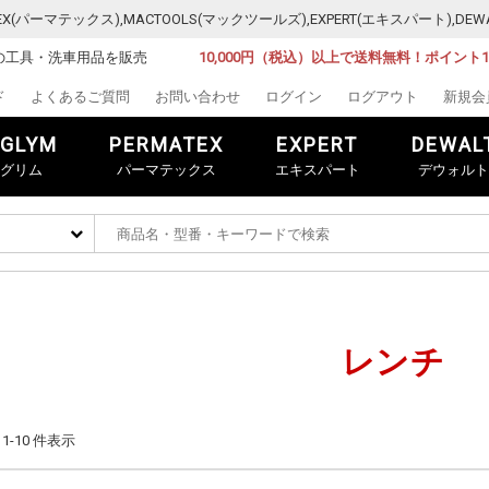
MATEX(パーマテックス),MACTOOLS(マックツールズ),EXPERT(エキスパート)
の工具・洗車用品を販売
10,000円（税込）以上で送料無料！ポイント
ド
よくあるご質問
お問い合わせ
ログイン
ログアウト
新規会
GLYM
PERMATEX
EXPERT
DEWAL
グリム
パーマテックス
エキスパート
デウォルト
レンチ
中 1-10 件表示