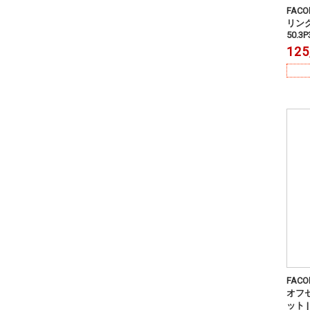
FAC
リング
50.3P
125
FAC
オフ
ット |