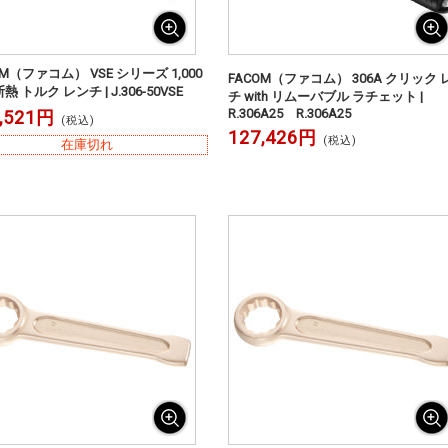
OM（ファコム） VSE シリーズ 1,000
FACOM（ファコム） 306A クリック 
 断熱 トルク レンチ | J.306-50VSE
チ with リムーバブル ラチェット |
R.306A25 R.306A25
,521円
(税込)
127,426円
(税込)
在庫切れ