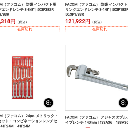
OM（ファコム） 防爆 インパクト用
FACOM（ファコム） 防爆 インパクト
エンドレンチ 3-3/8" | 503P38SR
リングエンドレンチ 3-1/8" | 503P18
3/8SR
50.3P1/8SR
,318円
121,922円
(税込)
(税込)
在庫切れ
在庫切れ
OM（ファコム） 24pc. メトリック・
FACOM（ファコム） アジャスタブル 
セット・コンビネーションレンチセ
イプレンチ 140mm | 133A36 133A3
 41P24M 41P24M