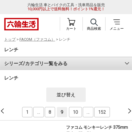
六輪生活 車とバイクの工具・洗車用品を販売
10,000円以上で送料無料！ポイント1%還元！
カート
商品検索
メニュー
トップ
>
FACOM（ファコム）
> レンチ
レンチ
シリーズ/カテゴリ一覧をみる
レンチ
並び替え
1
…
8
9
10
…
152
ファコム モンキーレンチ 375mm