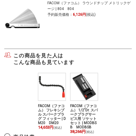
FACOM（ファコム） ラウンドチップ メトリックゲ
ージ | 804 804
予約販売価格：
6,126円
(税込)
この商品を見た人は
こんな商品も見ています
コ
FACOM（ファコ
FACOM（ファコ
FACOM（ファコ
FACOM（ファコ
ム） 1/2"Dr. スパ
ム） フレキシブ
ム） 1/2"Dr. スパ
ム） フレキシブ
ークプラグサー
ル スパークプラ
ークプラグサー
ル スパークプラ
D
ビス用 ソケット
グ フィッター | D
ビス用 ソケット
グ フィッター | D
セット | MODBS
M20 DM20
セット | MODBS
M20 DM20
B MODBSB
14,653円
B MODBSB
14,653円
(税込)
(税込)
38,266円
38,266円
(税込)
(税込)