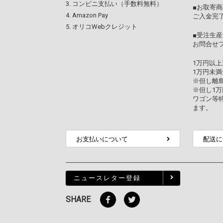
コンビニ支払い（手数料無料）
■お取寄商
Amazon Pay
ご入金完
オリコWebクレジット
■受注生産
お問合せ
1万円以
1万円未満
※但し離
※但し1
ワゴン等
ます。
お支払いについて
配送に
ニュースレター登録
SHARE