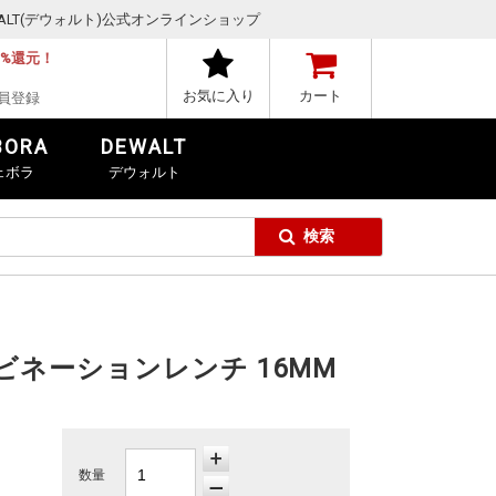
,DEWALT(デウォルト)公式オンラインショップ
1%還元！
お気に入り
カート
員登録
BORA
DEWALT
ェボラ
デウォルト
ンビネーションレンチ 16MM
数量