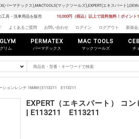
MATEX(パーマテックス),MACTOOLS(マックツールズ),EXPERT(エキスパート)
の工具・洗車用品を販売
10,000円（税込）以上で送料無料！ポイント
ド
よくあるご質問
お問い合わせ
ログイン
ログアウト
新規会
GLYM
PERMATEX
MAC TOOLS
CE
グリム
パーマテックス
マックツールズ
チ
ンレンチ 16MM | E113211 E113211
EXPERT（エキスパート） コ
| E113211 E113211