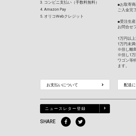
コンビニ支払い（手数料無料）
■お取寄商
Amazon Pay
ご入金完
オリコWebクレジット
■受注生産
お問合せ
1万円以
1万円未満
※但し離
※但し1
ワゴン等
ます。
お支払いについて
配送に
ニュースレター登録
SHARE