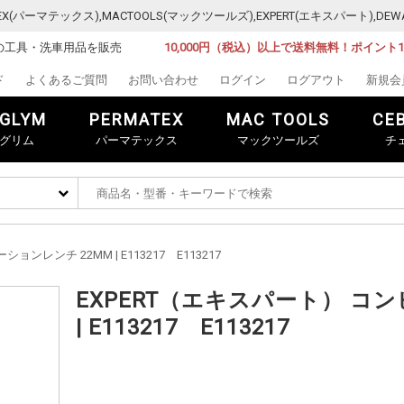
MATEX(パーマテックス),MACTOOLS(マックツールズ),EXPERT(エキスパート)
の工具・洗車用品を販売
10,000円（税込）以上で送料無料！ポイント
ド
よくあるご質問
お問い合わせ
ログイン
ログアウト
新規会
GLYM
PERMATEX
MAC TOOLS
CE
グリム
パーマテックス
マックツールズ
チ
ンレンチ 22MM | E113217 E113217
EXPERT（エキスパート） コ
| E113217 E113217