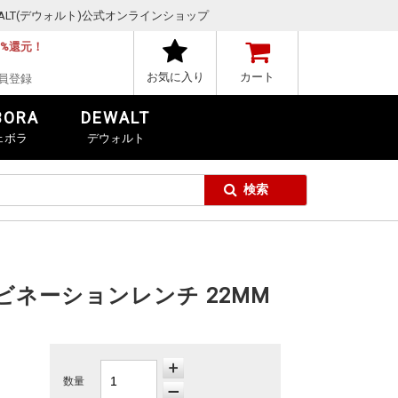
,DEWALT(デウォルト)公式オンラインショップ
1%還元！
お気に入り
カート
員登録
BORA
DEWALT
ェボラ
デウォルト
ンビネーションレンチ 22MM
数量