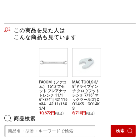
この商品を見た人は
こんな商品も見ています
コ
MAC TOOLS 3/
FACOM（ファコ
MAC TOOLS 3/
FACOM（ファコ
8"ドライブイン
ム） 15°オフセ
8"ドライブイン
ム） 15°オフセ
チ クロウフット
ット フレアナッ
チ クロウフット
ット フレアナッ
レンチ 7/16” マ
トレンチ 11/1
レンチ 7/16” マ
トレンチ 11/1
6
ックツールズ| C
6"×3/4" | 421116
ックツールズ| C
6"×3/4" | 421116
X
O14KS CO14K
x34 42.11/16X
O14KS CO14K
x34 42.11/16X
S
3/4
S
3/4
8,710円
10,672円
8,710円
10,672円
(税込)
(税込)
(税込)
(税込)
商品検索