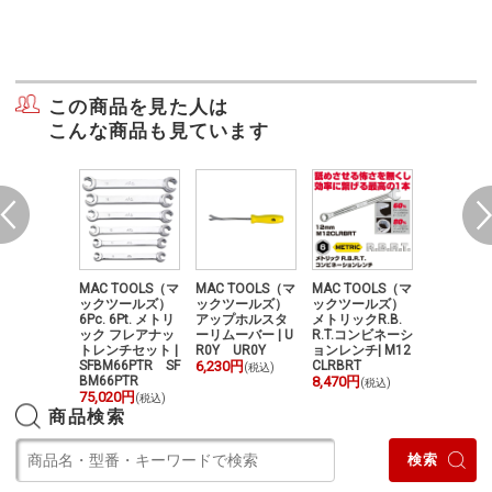
この商品を見た人は
こんな商品も見ています
TOOLS（マ
MAC TOOLS（マ
MAC TOOLS（マ
MAC TOOLS（マ
マックツ
ールズ) 1/
ックツールズ）
ックツールズ）
ックツールズ）
3/8"ドラ
イブ 22"フ
6Pc. 6Pt. メトリ
アップホルスタ
メトリックR.B.
3"コンフ
クスラチェ
ック フレアナッ
ーリムーバー | U
R.T.コンビネーシ
グリップ 
R22FPB
トレンチセット |
R0Y UR0Y
ョンレンチ| M12
ット(オレ
20円
SFBM66PTR SF
6,230円
CLRBRT
XR1390G
(税込)
(税込)
BM66PTR
8,470円
C TOOLS
(税込)
75,020円
43,920円
(税込)
(
商品検索