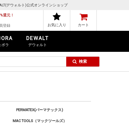
,DEWALT(デウォルト)公式オンラインショップ
1%還元！
お気に入り
カート
員登録
BORA
DEWALT
ェボラ
デウォルト
PERMATEX(パーマテックス)
MAC TOOLS（マックツールズ）