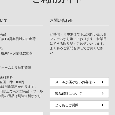
いて
お問い合わせ
り商品
24時間・年中無休で下記お問い合わせ
後1-3営業日以内に出荷
フォームから承っております、営業日
にできる限り早くご返信いたします。
よくあるご質問も併せてご覧くださ
品
い。
了後約1ヶ月前後に出荷
フォームより納期確認
上送料無料
全国一律1,100円
メールが届かないお客様へ
島は別途送料かかります。
万円以上でも大型商品・ツール
製品保証について
特定の商品は別途送料かかり
よくあるご質問