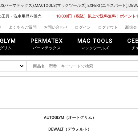
MATEX(パーマテックス),MACTOOLS(マックツールズ),EXPERT(エキスパート)
の工具・洗車用品を販売
10,000円（税込）以上で送料無料！ポイント
ド
よくあるご質問
お問い合わせ
ログイン
ログアウト
新規会
GLYM
PERMATEX
MAC TOOLS
CE
グリム
パーマテックス
マックツールズ
チ
AUTOGLYM（オートグリム）
DEWALT（デウォルト）