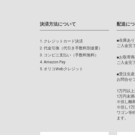
決済方法について
配送につ
■在庫あ
クレジットカード決済
ご入金完了
代金引換（代引き手数料別途要）
コンビニ支払い（手数料無料）
■お取寄商
Amazon Pay
ご入金完
オリコWebクレジット
■受注生産
お問合せ
1万円以
1万円未満
※但し離
※但し1
ワゴン等
ます。