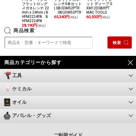
BOM2810R
フラットロング
レンチ5本セット
ット ディープ S
MM | BOM
2810R
メガネレンチ 22
| SBODM52PTR
XM12DSBRPT
R BOM21
0円
mm x 24mm | B
SBODM52PTR
MAC TOOLS
15,730円
(税込)
(
HFM2224PA B
65,340円
60,500円
(税込)
(税込)
HFM2224PA
28,190円
(税込)
商品検索
商品カテゴリーから探す
工具
ケミカル
オイル
アパレル・グッズ
ご利用ガイド