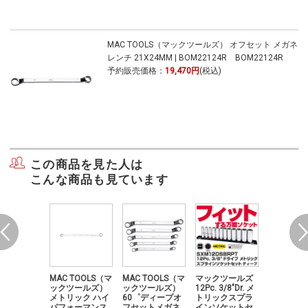
MAC TOOLS（マックツールズ） オフセット メガネ
レンチ 21X24MM | BOM22124R BOM22124R
予約販売価格：
19,470円
(税込)
この商品を見た人は
こんな商品も見ています
TOOLS（マ
MAC TOOLS（マ
MAC TOOLS（マ
マックツールズ
MAC TOO
ツールズ）
ックツールズ）
ックツールズ）
12Pc. 3/8"Dr. メ
ックツー
ット メガ
メトリック ハイ
60゜ディープオ
トリックスプラ
オフセット
チ 8X10M
パフォーマンス
フセットメガネ
インソケットセ
ネレンチ 1