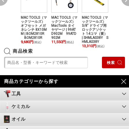
TOOLS（マ
MAC TOOLS（マ
MAC TOOLS（マ
MAC TOOLS（マ
MAC TOO
ツールズ）
ックツールズ）
ックツールズ）
ックツールズ）
ックツー
Vibe® ボー
オフセット メガ
MacTools タイ
3/8" ドライブ用
O2センサ
ンハンマー
ネレンチ 8X10M
ヤゲージ | 99AT
ロックアソケッ
ットレンチ 
 | BH08AV
M | BOM2810R
D902M 99ATD
ト 14コマ（黄）
W8875B
AV
BOM2810R
902M
| SHMLAS38Y S
8875B
50円
9,680円
11,550円
HMLAS38Y
13,550円
(税込)
(税込)
(税込)
(
13,310円
(税込)
商品検索
商品カテゴリーから探す
工具
ケミカル
オイル