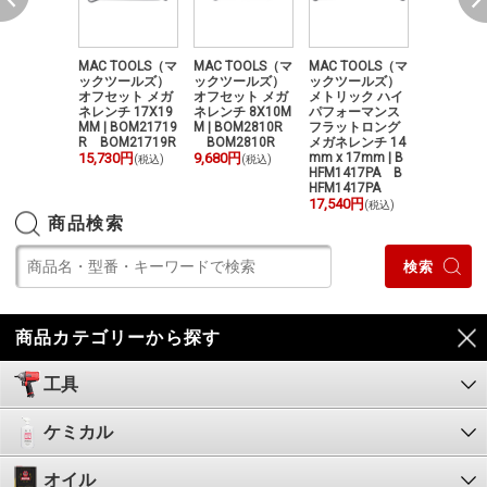
TOOLS（マ
MAC TOOLS（マ
MAC TOOLS（マ
MAC TOOLS（マ
MAC TOO
ツールズ）
ックツールズ）
ックツールズ）
ックツールズ）
ックツー
トグリップ
オフセット メガ
オフセット メガ
メトリック ハイ
ディープ
ラック 12
ネレンチ 17X19
ネレンチ 8X10M
パフォーマンス
ット メガ
赤 （正順）
MM | BOM21719
M | BOM2810R
フラットロング
チ 12X14M
12SGR W
R BOM21719R
BOM2810R
メガネレンチ 14
ODM2121
GR
15,730円
9,680円
mm x 17mm | B
ODM2121
(税込)
(税込)
0円
HFM1417PA B
13,550円
(税込)
(
HFM1417PA
17,540円
(税込)
商品検索
商品カテゴリーから探す
工具
ケミカル
オイル