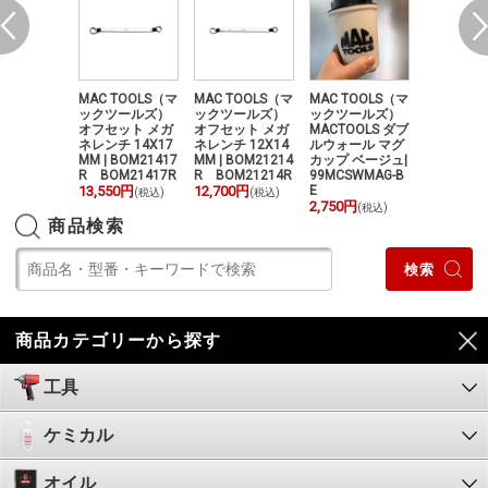
クツールズ
MAC TOOLS（マ
MAC TOOLS（マ
MAC TOOLS（マ
MAC TOO
 O2SENSO
ックツールズ）
ックツールズ）
ックツールズ）
ックツー
RL](OUTLE
オフセット メガ
オフセット メガ
MACTOOLS ダブ
O2センサ
SW390 MA
ネレンチ 14X17
ネレンチ 12X14
ルウォール マグ
ットレンチ 
LS×FOOSE
MM | BOM21417
MM | BOM21214
カップ ベージュ|
W8875B
0円
(税込)
R BOM21417R
R BOM21214R
99MCSWMAG-B
8875B
13,550円
12,700円
E
13,550円
(税込)
(税込)
(
2,750円
(税込)
商品検索
商品カテゴリーから探す
工具
ケミカル
オイル